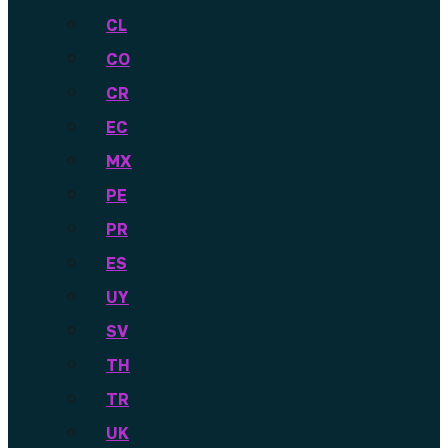
CL
CO
CR
EC
MX
PE
PR
ES
UY
SV
TH
TR
UK