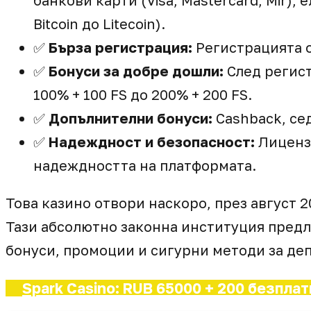
банкови карти (Visa, Mastercard, Mir),
Bitcoin до Litecoin).
✅
Бърза регистрация:
Регистрацията о
✅
Бонуси за добре дошли:
След регист
100% + 100 FS до 200% + 200 FS.
✅
Допълнителни бонуси:
Cashback, се
✅
Надеждност и безопасност:
Лиценз 
надеждността на платформата.
Това казино отвори наскоро, през август 2
Тази абсолютно законна институция предла
бонуси, промоции и сигурни методи за деп
Spark Casino: RUB 65000 + 200 безпла