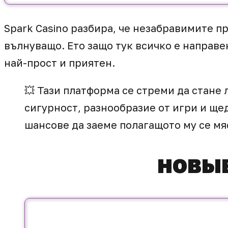
Spark Casino разбира, че незабравимите п
вълнуващо. Ето защо тук всичко е направе
най-прост и приятен.
💥 Тази платформа се стреми да стане
сигурност, разнообразие от игри и ще
шансове да заеме полагащото му се мяс
НОВЫЕ