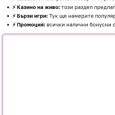
⚡️ Казино на живо:
този раздел предлаг
⚡️ Бързи игри:
Тук ще намерите популяр
⚡️ Промоция:
всички налични бонусни о