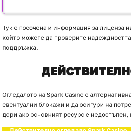
Тук е посочена и информация за лиценза н
който можете да проверите надеждността 
поддръжка.
ДЕЙСТВИТЕЛНО
Огледалото на Spark Casino е алтернативн
евентуални блокажи и да осигури на потр
дори ако основният ресурс е недостъпен, 
Действително огледало Spark Casino