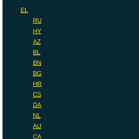
EL
RU
HY
AZ
BL
BN
BG
HR
CS
DA
NL
AU
CA