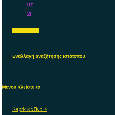
UZ
VI
Μπόνους 💥
Εναλλαγή αναζήτησης ιστότοπου
Μενού
Κλείστε το
Saprk Καζίνο ⚡️