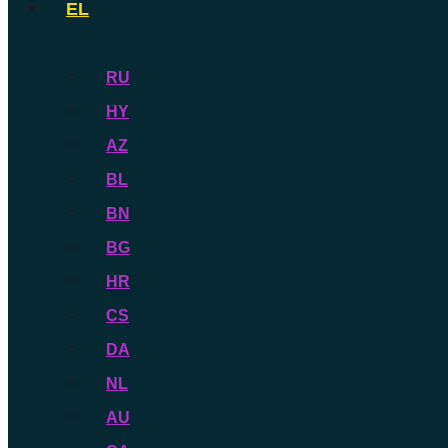
EL
RU
HY
AZ
BL
BN
BG
HR
CS
DA
NL
AU