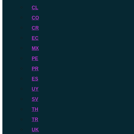
CL
CO
CR
EC
MX
PE
PR
ES
UY
SV
TH
TR
UK