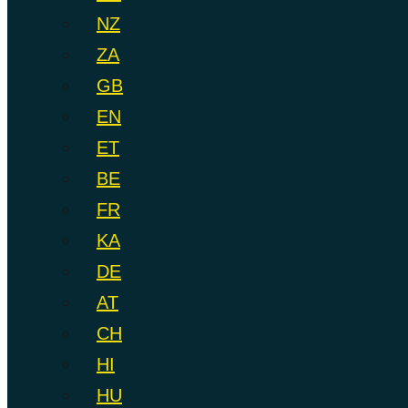
NZ
ZA
GB
EN
ET
BE
FR
KA
DE
AT
CH
HI
HU