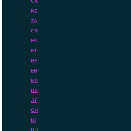
CA
NZ
ZA
GB
EN
ET
BE
FR
KA
DE
AT
CH
HI
HU