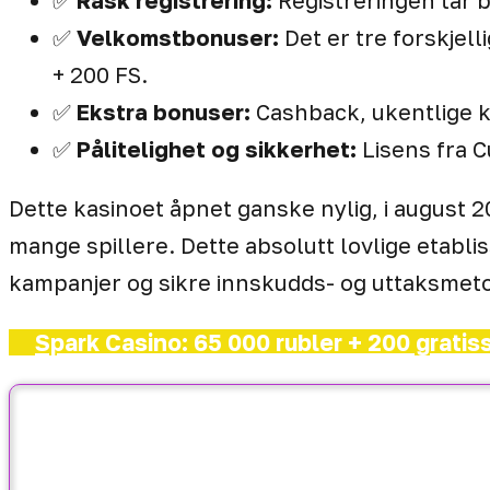
✅
Rask registrering:
Registreringen tar b
✅
Velkomstbonuser:
Det er tre forskjell
+ 200 FS​.
✅
Ekstra bonuser:
Cashback, ukentlige k
✅
Pålitelighet og sikkerhet:
Lisens fra C
Dette kasinoet åpnet ganske nylig, i august 
mange spillere. Dette absolutt lovlige etabl
kampanjer og sikre innskudds- og uttaksmet
Spark Casino: 65 000 rubler + 200 gratis