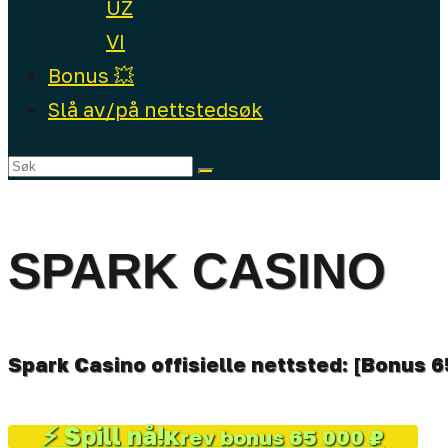
UZ
VI
Bonus 💥
Slå av/på nettstedsøk
SPARK CASINO
Spark Casino offisielle nettsted: [Bonus 6
⚡️ Spill nå!
Krev bonus 65 000 ₽