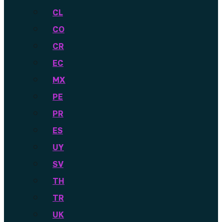
CL
CO
CR
EC
MX
PE
PR
ES
UY
SV
TH
TR
UK