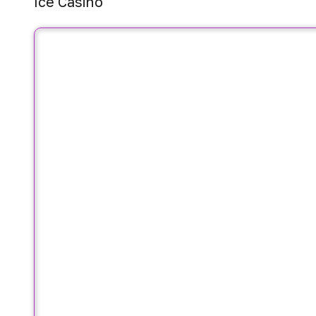
Ice Casino