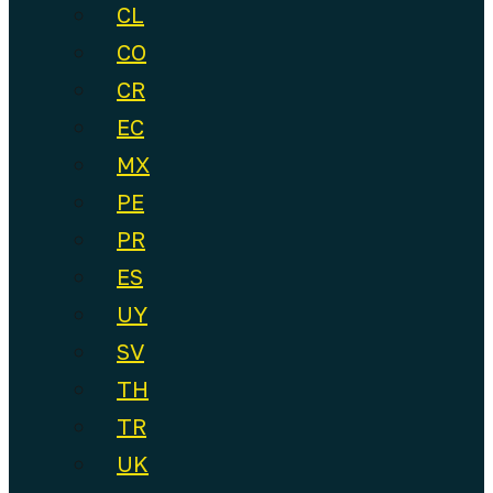
CL
CO
CR
EC
MX
PE
PR
ES
UY
SV
TH
TR
UK