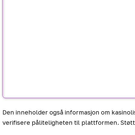
Den inneholder også informasjon om kasinolis
verifisere påliteligheten til plattformen. Støt