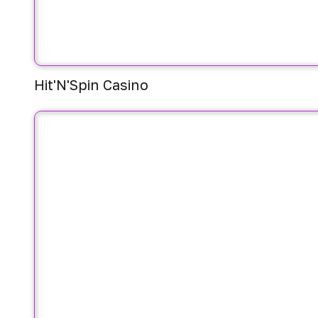
Hit'N'Spin Casino