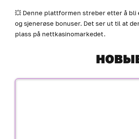
💥 Denne plattformen streber etter å bli e
og sjenerøse bonuser. Det ser ut til at d
plass på nettkasinomarkedet.
НОВЫЕ