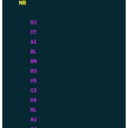
NB
RU
HY
AZ
BL
BN
BG
HR
CS
DA
NL
AU