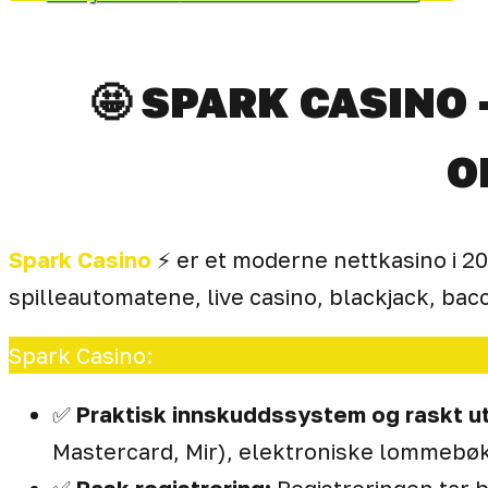
🤩 SPARK CASINO 
O
Spark Casino
⚡️ er et moderne nettkasino i 2
spilleautomatene, live casino, blackjack, bacc
Spark Casino:
✅
Praktisk innskuddssystem og raskt ut
Mastercard, Mir), elektroniske lommebøker