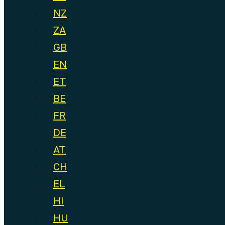
NZ
ZA
GB
EN
ET
BE
FR
DE
AT
CH
EL
HI
HU