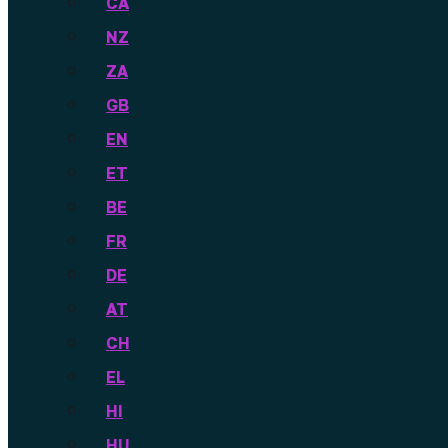
CA
NZ
ZA
GB
EN
ET
BE
FR
DE
AT
CH
EL
HI
HU