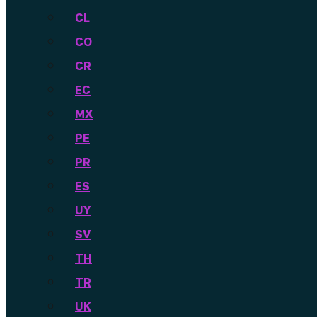
CL
CO
CR
EC
MX
PE
PR
ES
UY
SV
TH
TR
UK