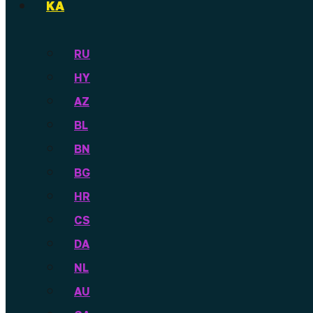
KA
RU
HY
AZ
BL
BN
BG
HR
CS
DA
NL
AU