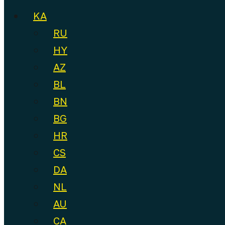
KA
RU
HY
AZ
BL
BN
BG
HR
CS
DA
NL
AU
CA